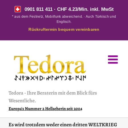
Skip
0901 811 411
· CHF 4.23/Min. inkl. MwSt
to
* aus dem Festnetz, Mobilfunk abweichend. · Auch Türkisch und
content
Englisch.
Rückruftermin bequem vereinbaren
Tedora
-
Ihre Beraterin mit dem Blick fürs
Wesentliche.
Europa's Nummer 2 Hellseherin seit 2004
Es wird trotzdem weder einen dritten WELTKRIEG