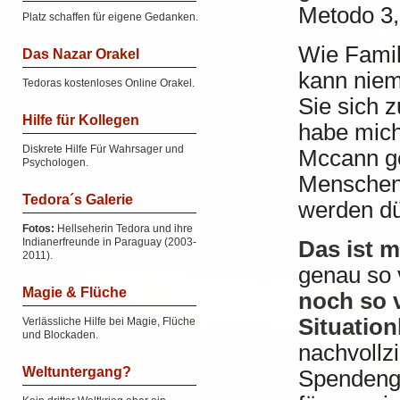
Metodo 3,
Platz schaffen für eigene Gedanken.
Wie Famil
Das Nazar Orakel
kann niem
Tedoras kostenloses Online Orakel.
Sie sich 
Hilfe für Kollegen
habe mich
Diskrete Hilfe Für Wahrsager und
Mccann ge
Psychologen.
Menschen 
Tedora´s Galerie
werden dü
Fotos:
Hellseherin Tedora und ihre
Indianerfreunde in Paraguay (2003-
Das ist m
2011).
genau so v
Magie & Flüche
noch so v
Situatio
Verlässliche Hilfe bei Magie, Flüche
und Blockaden.
nachvollz
Weltuntergang?
Spendenge