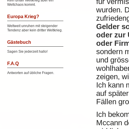
für vermis
Kein dritter Weltkrieg aber ein
Weltchaos kommt.
wurden. D
Europa Krieg?
zufriedeng
Gelder so
Weltweit unruhen mit steigender
Tendenz aber kein dritter Weltkrieg.
oder zur
oder Fir
Gästebuch
sondern 
Sagen Sie jederzeit hallo!
und gröss
F.A.Q
wohlhaben
Antworten auf übliche Fragen.
zeigen, wi
Ich kann m
auf späte
Fällen gr
Ich beko
Mccann de