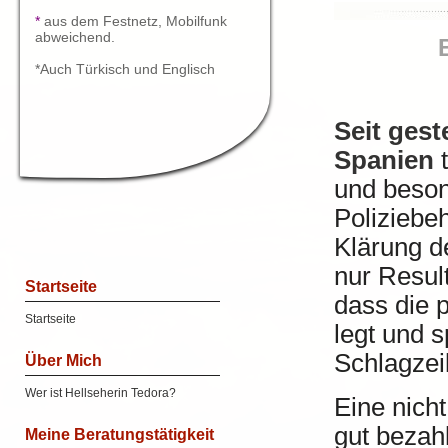
*
aus dem Festnetz, Mobilfunk
abweichend.
*Auch Türkisch und Englisch
Seit gest
Spanien
t
und beson
Poliziebe
Klärung d
nur Resul
Startseite
dass die 
Startseite
legt und 
Schlagzei
Über Mich
Wer ist Hellseherin Tedora?
Eine nich
gut bezahl
Meine Beratungstätigkeit