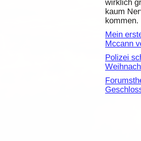
wirklich 
kaum Nerv
kommen.
Mein erst
Mccann v
Polizei sc
Weihnacht
Forumsthe
Geschloss