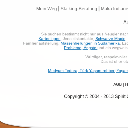
|
|
Mein Weg
Stalking-Beratung
Maka Indiane
Au
Sie suchen bestimmt nicht nur aus Neugier na
Kartenlegen
, Jenseitskontakte,
Schwarze Magie
,
Familienaufstellung,
Massenheilungen in Südamerika
, Es
Probleme, Ängste
und ein wegwei
Würdiger, respektvoller 
Das ist eher et
Medyum Tedora, Türk Yaşam rehberi,Yaşam Kı
AGB
|
H
Copyright © 2004 - 2013 Spirit